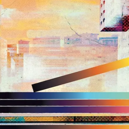
« Froid comme dehors », c’est avec ce single et ce
premier projet que Malo s’est fait connaître en 2021.
C’est un peu le lien entre rap français et hip-hop US. Le
rappeur du Val d’Oise tire aussi bien une musique
influencée par les productions américaines que des
textes ciselés dans la plus pure tradition du rap
francophone. Il est également porté par l’engouement
autour de la nouvelle vague parisienne que certains
aiment à appeler « new gen ». Il s’y inscrit avec entre
autres Khali, La Fève ou encore J9ueve. Il fait parti de
cette génération qui fournissent la musique qu’ils
aiment, sans calcul et sans se soucier des formats.