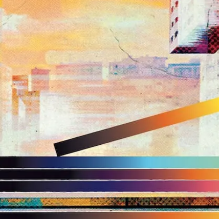
AAMO, rappeur suisse originaire de Genève, s'est fait
connaître au sein du collectif NGC 1976. En
collaboration avec $CO, il a attiré l'attention avec deux
projets en 2021, marqués par des influences de la
scène de Detroit. Son single "SML" et son premier
projet solo, "Sur Ma Lancée", ont rapidement dépassé
le million de streams en 2022, propulsant AAMO sur le
devant de la scène musicale. Artiste polyvalent, il se
positionne comme une force créative à suivre en
2024. Son évolution musicale tout en restant
authentique le place au centre de l'attention,
promettant une année charnière dans son ascension.